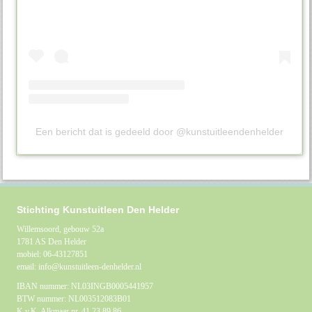
Een bericht dat is gedeeld door @kunstuitleendenhelder
Stichting Kunstuitleen Den Helder
Willemsoord, gebouw 52a
1781 AS Den Helder
mobiel: 06-43127851
email: info@kunstuitleen-denhelder.nl
IBAN nummer: NL03INGB0005441957
BTW nummer: NL003512083B01
K.v.K. Alkmaar nr. 41.23.89.86