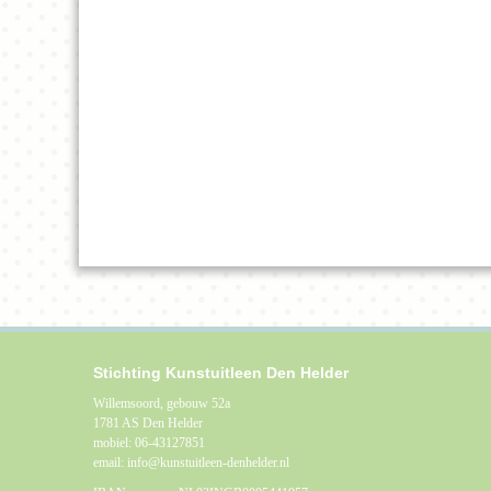
Stichting Kunstuitleen Den Helder
Willemsoord, gebouw 52a
1781 AS Den Helder
mobiel: 06-43127851
email: info@kunstuitleen-denhelder.nl