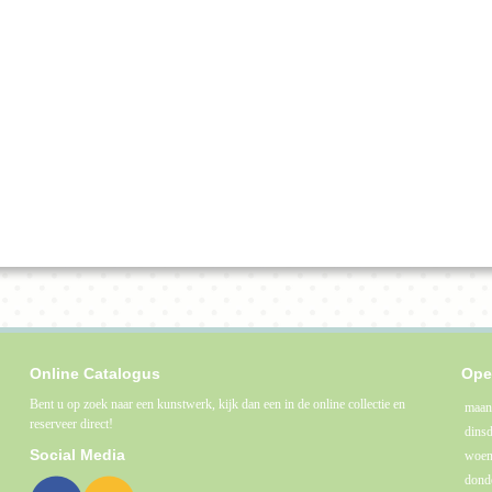
Te koop bij De Kunstuitleen
draagbare meesterwerken
Online Catalogus
Ope
Bent u op zoek naar een kunstwerk, kijk dan een in de online collectie en
maan
reserveer direct!
dins
Social Media
woen
dond