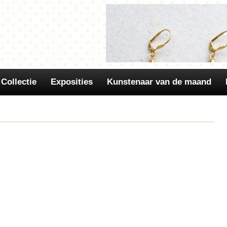
Collectie
Exposities
Kunstenaar van de maand
In onze Kunstuitleen Art-shop
sieraden van Els de Ruyter