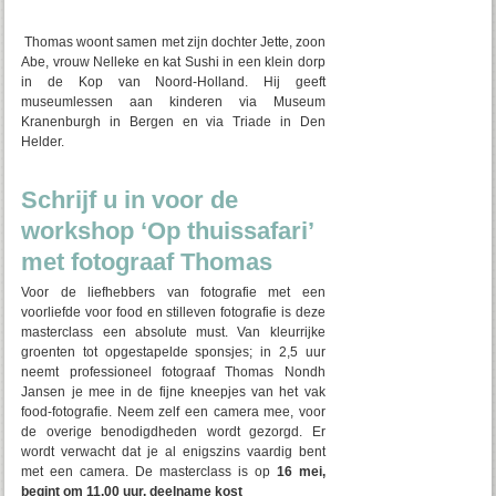
Thomas woont samen met zijn dochter Jette, zoon
Abe, vrouw Nelleke en kat Sushi in een klein dorp
in de Kop van Noord-Holland. Hij geeft
museumlessen aan kinderen via Museum
Kranenburgh in Bergen en via Triade in Den
Helder.
Schrijf u in voor de
workshop ‘Op thuissafari’
met fotograaf Thomas
Voor de liefhebbers van fotografie met een
voorliefde voor food en stilleven fotografie is deze
masterclass een absolute must. Van kleurrijke
groenten tot opgestapelde sponsjes; in 2,5 uur
neemt professioneel fotograaf Thomas Nondh
Jansen je mee in de fijne kneepjes van het vak
food-fotografie. Neem zelf een camera mee, voor
de overige benodigdheden wordt gezorgd. Er
wordt verwacht dat je al enigszins vaardig bent
met een camera. De masterclass is op
16 mei,
begint om 11.00 uur, deelname kost