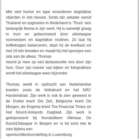
Met veel humor en tape veranderen dagelijkse
objecten in iets nieuws. Sinds zijn adoptie vanuit
Thailand en opgroeien in Nederland is ‘Thuis’ een
belangrijk thema in zijn werk. Hij is namelijk graag
in huis en gefascineerd door alledaagse
voorwerpen en dagelijkse routines. Zo laat hij
koffiekopjes balanceren, stopt hij de koelkast vol
met 16 kilo tomaten en maakt hij met sponsjes een
ode aan de afwas. Thomas
neemt je mee op een fantasievolle reis door zijn
huis. Door zijn manier van kijken en fotograferen
wordt het alledaagse weer bijzonder.
Thomas werkt in opdracht van Nederlandse
kranten zoals de Volkskrant en het NRC
Handelsblad. Zijn werk is ook te zien geweest in
de Duitse krant Die Zeit, Belgische krant De
Morgen, de Engelse krant The Financial Times en
Het Noord-Hollands Dagblad. Zijn werk is
geëxposeerd bij Kunstuitleen Alkmaar, De
Kunst10daagse in Bergen en is tot eind mei te
zien tijdens een
openluchttentoonstelling in Luxemburg.