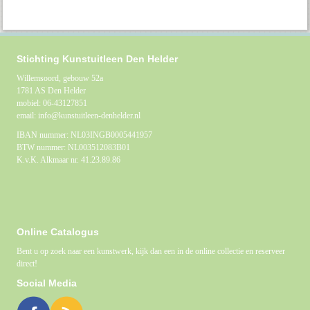
Stichting Kunstuitleen Den Helder
Willemsoord, gebouw 52a
1781 AS Den Helder
mobiel: 06-43127851
email: info@kunstuitleen-denhelder.nl
IBAN nummer: NL03INGB0005441957
BTW nummer: NL003512083B01
K.v.K. Alkmaar nr. 41.23.89.86
Online Catalogus
Bent u op zoek naar een kunstwerk, kijk dan een in de online collectie en reserveer
direct!
Social Media