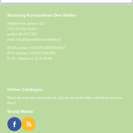
Stichting Kunstuitleen Den Helder
Willemsoord, gebouw 52a
1781 AS Den Helder
mobiel: 06-43127851
email: info@kunstuitleen-denhelder.nl
IBAN nummer: NL03INGB0005441957
BTW nummer: NL003512083B01
K.v.K. Alkmaar nr. 41.23.89.86
Online Catalogus
Bent u op zoek naar een kunstwerk, kijk dan een in de online collectie en reserveer
direct!
Social Media