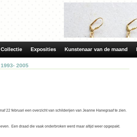
Collectie
Exposities
Kunstenaar van de maand
1993- 2005
In onze Kunstuitleen Art-shop
sieraden van Els de Ruyter
af 22 februari een overzicht van schilderijen van Jeanne Hanegraaf te zien.
leven. Een draad die vaak onderbroken werd maar altijd weer opgepakt.