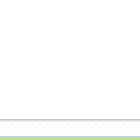
Nieuw in de collectie
werken van Piet Lont
Lijstenmakerij Mellema
Op zolder bij de Kunstuitleen