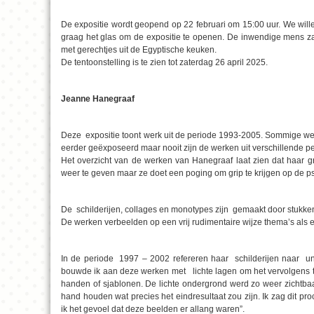
De expositie wordt geopend op 22 februari om 15:00 uur. We wille
graag het glas om de expositie te openen. De inwendige mens za
met gerechtjes uit de Egyptische keuken.
De tentoonstelling is te zien tot zaterdag 26 april 2025.
Jeanne Hanegraaf
Deze expositie toont werk uit de periode 1993-2005. Sommige werk
eerder geëxposeerd maar nooit zijn de werken uit verschillende per
Het overzicht van de werken van Hanegraaf laat zien dat haar gro
weer te geven maar ze doet een poging om grip te krijgen op de 
De schilderijen, collages en monotypes zijn gemaakt door stukken p
De werken verbeelden op een vrij rudimentaire wijze thema’s als
In de periode 1997 – 2002 refereren haar schilderijen naar uni
bouwde ik aan deze werken met lichte lagen om het vervolgens t
handen of sjablonen. De lichte ondergrond werd zo weer zichtbaar.
hand houden wat precies het eindresultaat zou zijn. Ik zag dit 
ik het gevoel dat deze beelden er allang waren”.