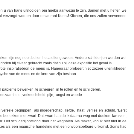
n u van harte uitnodigen om hierbij aanwezig te zijn. Samen met u heffen we
l verzorgd worden door restaurant Kunst&Kitchen, die ons zullen verwennen
en zijn nog nooit buiten het atelier geweest. Andere schilderijen werden wel
Te koop bij De Kunstuitleen
ioden bij elkaar gebracht zoals dat nu bij deze expositie het geval is.
draagbare meesterwerken
te inspiratiebron de mens is. Hanegraaf probeert niet zozeer uiterlijkheden
psyche van de mens en de kern van zijn bestaan.
apier te bewerken, te scheuren, in te rollen en te schilderen.
 eenzaamheid, verknochtheid, pijn, angst en woede.
versele begrippen als moederschap, liefde, haat, verlies en schuld. ‘Eerst
e bedekken met zwart. Dat zwart haalde ik daarna weg met doeken, kwasten,
 Het schilderij ontstond door het weghalen. Als maker, kon ik hier niet in de
proces als een magische handeling met een onvoorspelbare uitkomst. Soms had