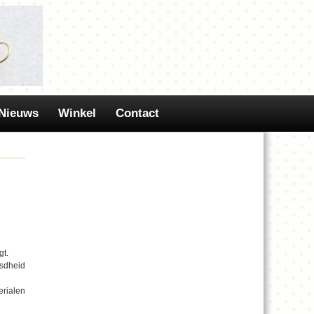
Nieuws
Winkel
Contact
gt.
nsdheid
erialen