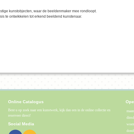
stige kunstobjecten, waar de beeldenmaker mee rondloopt.
sis te ontwikkelen tot erkend beeldend kunstenaar.
Te koop bij De Kunstuitleen
draagbare meesterwerken
Online Catalogus
Ope
Bent u op zoek naar een kunstwerk, kijk dan een in de online collectie en
maan
reserveer direct!
dins
Social Media
woen
dond