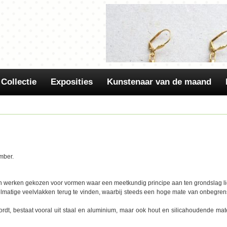
Collectie
Exposities
Kunstenaar van de maand
mber.
In onze Kunstuitleen Art-shop
sieraden van Els de Ruyter
n werken gekozen voor vormen waar een meetkundig principe aan ten grondslag li
elmatige veelvlakken terug te vinden, waarbij steeds een hoge mate van onbegre
dt, bestaat vooral uit staal en aluminium, maar ook hout en silicahoudende mat