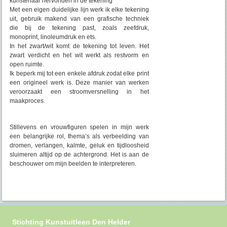
kunstenaar hervonden in de tekening
Met een eigen duidelijke lijn werk ik elke tekening
uit, gebruik makend van een grafische techniek
die bij de tekening past, zoals zeefdruk,
monoprint, linoleumdruk en ets.
In het zwart/wit komt de tekening tot leven. Het
zwart verdicht en het wit werkt als restvorm en
open ruimte.
Ik beperk mij tot een enkele afdruk zodat elke print
een origineel werk is. Deze manier van werken
veroorzaakt een stroomversnelling in het
maakproces.
Stillevens en vrouwfiguren spelen in mijn werk
een belangrijke rol, thema’s als verbeelding van
dromen, verlangen, kalmte, geluk en tijdloosheid
sluimeren altijd op de achtergrond. Het is aan de
beschouwer om mijn beelden te interpreteren.
Stichting Kunstuitleen Den Helder