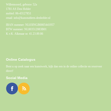
Willemsoord, gebouw 52a
1781 AS Den Helder
mobiel: 06-43127851
email: info@kunstuitleen-denhelder.nl
IBAN nummer: NL03INGB0005441957
BTW nummer: NL003512083B01
K.v.K. Alkmaar nr. 41.23.89.86
Online Catalogus
Bent u op zoek naar een kunstwerk, kijk dan een in de online collectie en reserveer
direct!
Social Media