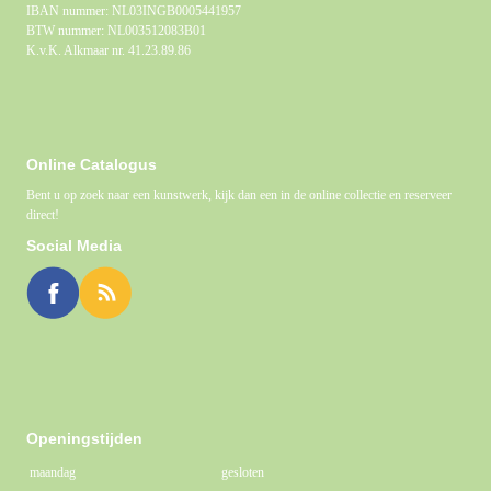
IBAN nummer: NL03INGB0005441957
BTW nummer: NL003512083B01
K.v.K. Alkmaar nr. 41.23.89.86
Online Catalogus
Bent u op zoek naar een kunstwerk, kijk dan een in de online collectie en reserveer
direct!
Social Media
Openingstijden
maandag
gesloten