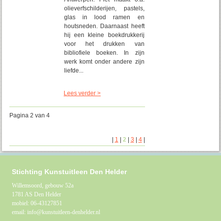
olieverfschilderijen, pastels,
glas in lood ramen en
houtsneden. Daarnaast heeft
hij een kleine boekdrukkerij
voor het drukken van
bibliofiele boeken. In zijn
werk komt onder andere zijn
liefde...
Lees verder >
Pagina 2 van 4
|
1
|
2
|
3
|
4
|
Stichting Kunstuitleen Den Helder
Willemsoord, gebouw 52a
1781 AS Den Helder
mobiel: 06-43127851
email: info@kunstuitleen-denhelder.nl