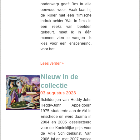
onderwerp geeft Bes in alle
eenvoud weer. Vaak laat hij
de kijker met een filmische
indruk achter ‘Wat in films in
een reeks van beelden
gebeurt, moet ik in één
moment zien te vangen. Ik
kies voor een enscenering,
voor het...
Lees verder >
Nieuw in de
collectie
03 augustus 2023
Schilderijen van Heddy-John
Heddy-John Appeldoorn
1975, studeerde aan de Aki in
Enschede en werd daarna in
2004 en 2005 geselecteerd
voor de Koninklijke prijs voor
de Vrije Schilderkunst. Van
2006 tot en met 2007 werkte