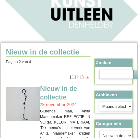
Nieuw in de collectie
Pagina 2 van 4
Zoeken
|
1
|
2
|
3
|
4
|
Nieuw in de
Archieven
collectie
Archieven
29 november 2024
Glurende man, Anita
Mandemaker REFLECTIE IN
VORM, KLEUR, MATERIAAL
Categorieën
‘De thema’s in het werk van
Categorieën
Anita Mandemaker krijgen